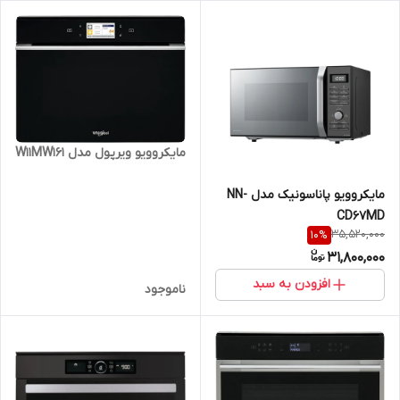
مایکروویو ویرپول مدل W11MW161
مایکروویو پاناسونیک مدل NN-
CD67MD
35,520,000
10
%
31,800,000
افزودن به سبد
ناموجود