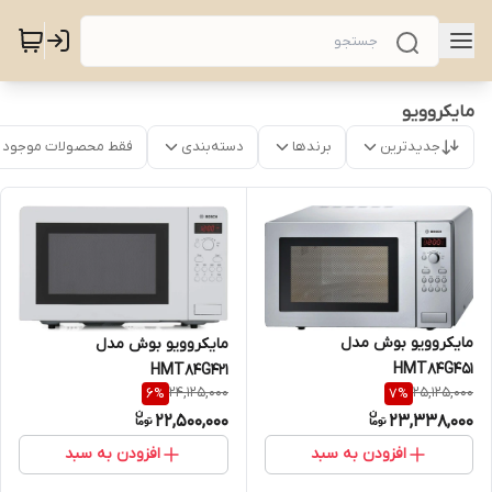
مایکروویو
جدیدترین
برندها
دسته‌بندی
فقط محصولات موجود
مایکروویو بوش مدل
مایکروویو بوش مدل
HMT84G451
HMT84G421
24,125,000
25,125,000
6
%
7
%
22,500,000
23,338,000
افزودن به سبد
افزودن به سبد