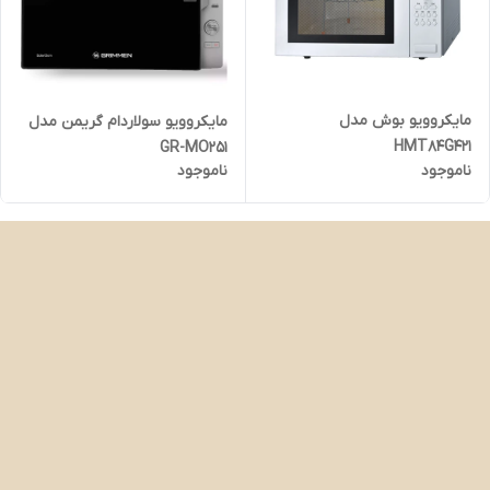
مایکروویو بوش مدل
مایکروویو سولاردام گریمن مدل
HMT84G421
GR-MO251
ناموجود
ناموجود