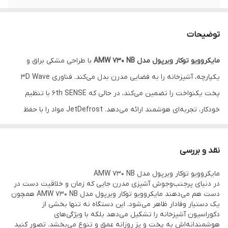
توان گریل
۸۰۰ وات
توضیحات
قابلیت
خ زدایی دارد
مایکروویو توکار ویرپول مدل AMW 730 NB
با طراحی مشکی براق و
نوع کنترل
ترکیبی از دکمه / لمسی + ولوم
یکپارچه، آشپزخانه را به فضایی مدرن بدل می‌کند. فناوری 3D Wave
جنس
استیل ضد زنگ
پخت یکنواخت را تضمین می‌کند، در حالی که 6th SENSE با تنظیم
خودکار، تجربه‌ای هوشمند ارائه می‌دهد. JetDefrost مواد را با حفظ
مجهز به
تکنولوژی 3D Wave گرمادهی یکنواخت‌ (یعنی
طعم یخ‌زدایی می‌کند و Quartz Grill لایه‌ای ترد و طلایی می‌افزاید. Crisp
حرارت از چند جهت می‌آید تا غذا در همه نقاط
آن مناسب پخته شود)
Function برای غذاهای برشته ایده‌آل است و کنترل‌های لمسی کاربری را
نقد و بررسی
آسان می‌کنند. این دستگاه نه تنها پخت را ساده می‌کند، بلکه با هر وعده،
مایکروویو توکار ویرپول مدل AMW 730 NB
خلاقیت و طعم را به آشپزخانه می‌آورد و لحظات روزمره را خاص می‌سازد.
در دنیای پرجنب‌وجوش آشپزی مدرن جایی که زمان و خلاقیت دست در
دست هم می‌دهند مایکروویو توکار ویرپول مدل AMW 730 NB همچون
یک دستیار وفادار ظاهر می‌شود. این دستگاه نه تنها بخشی از
دکوراسیون آشپزخانه را تشکیل می‌دهد بلکه با ویژگی‌های
هوشمندانه‌اش به پخت و پز روزانه عمق و تنوع می‌بخشد. تصور کنید