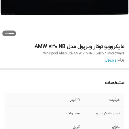
مایکروویو توکار ویرپول مدل AMW 730 NB
Whirlpool Absolute AMW 730/NB Built-In Microwave
برند:
ویرپول
مشخصات
ظرفیت
۳۱ لیتر
توان مایکروویو
۱۰۰۰ وات
دارای
گریل