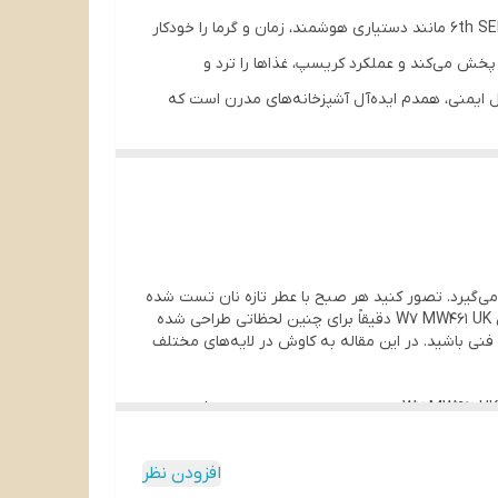
با طراحی مینیمال و استیل ضدزنگ، به آشپزخانه‌تان جلوه‌ای مدرن می‌بخشد. فناوری 6th SENSE مانند دستیاری هوشمند، زمان و گرما را خودکار
مکی با راهنمایی گام‌به‌گام، آشپزی را ساده‌تر می‌کند. فناوری 3D Wave گرما را یکدست پخش می‌کند و عملکرد کریسپ، غذاها را ترد و
فل ایمنی، همدم ایده‌آل آشپزخانه‌های مدرن است که
ل می‌گیرد. تصور کنید هر صبح با عطر تازه نان تست شده
از فرتان بیدار شوید یا در شبی شلوغ بدون دغدغه یک غذای گرم و خوشمزه برای خانواده‌تان داشته باشید. مایکروویو توکار ویرپول مدل W7 MW461 UK دقیقاً برای چنین لحظاتی طراحی شده
ی فنی باشید. در این مقاله به کاوش در لایه‌های مختلف
وقتی صحبت از لوازم آشپزخانه توکار می‌شود ادغام شدن با دکوراسیون محیط اهمیت ویژه‌ای پیدا می‌کند. مایکروویو توکار ویرپول مدل W7 MW461 UK با ظاهری مینیمال و سطح صاف استیل
لمس کردنش حس کیفیت و دوام را منتقل می‌کند. تصور
ی‌دهد تا تمرکزتان را روی طعم‌ها بگذارید نه روی
افزودن نظر
 را به طور یکنواخت پخش می‌کنند و حس امنیت را القا