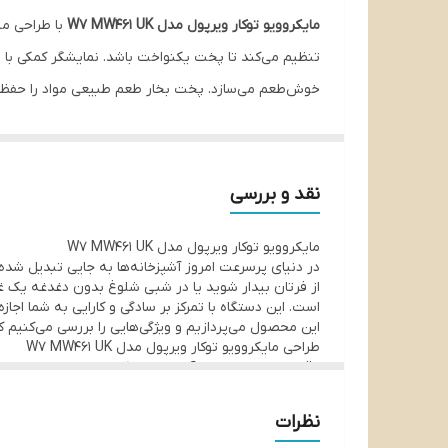
مایکروویو توکار ویرپول مدل W7 MW461 UK
نوع
خوش‌طعم می‌سازد. پخت بخار طعم طبیعی مواد را حفظ می‌ک
قابلیت گریل
پخت را به تجربه‌ای لذت‌بخش تبدیل می‌کند.
کانوکشن
عملکرد پخت خودکار
نقد و بررسی
عملکرد یخ زدایی
مایکروویو توکار ویرپول مدل W7 MW461 UK
در دنیای پرسرعت امروز آشپزخانه‌ها به جایی تبدیل شده‌
است. این دستگاه با تمرکز بر سادگی و کارایی به شما اجا
این محصول می‌پردازیم و ویژگی‌هایی را بررسی می‌کنیم ک
طراحی مایکروویو توکار ویرپول مدل W7 MW461 UK
ضدزنگ ساخته شده که به راحتی در کابینت‌های مدرن ج
کنید در حال آماده کردن شام هستید و دستتان به درب دستگ
نظرات
تمیزکاری‌های لحظه‌ای.
درون دستگاه هم فضایی جادار طراحی شده که مواد غذایی 