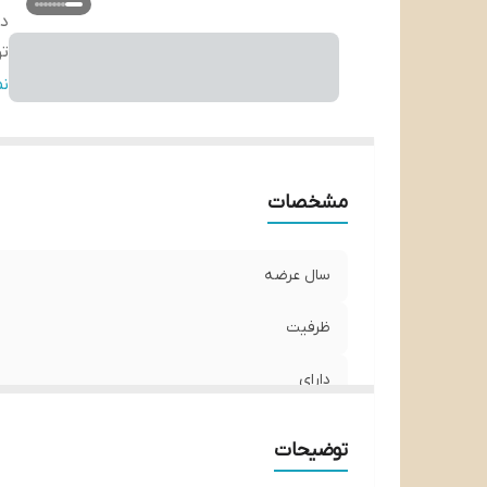
دا
تو
تو
ن
نو
قا
ک
مشخصات
عم
عم
سال عرضه
ظرفیت
دارای
توان
توضیحات
توان گریل