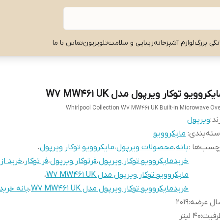
نگی بزرگ
لوازم آشپزخانه
زیبایی و سلامت
تلویزیون
تماس با ما
یکروویو توکار ویرپول مدل W7 MW461 UK
Whirlpool Collection W7 MW461 UK Built-in Microwave Ov
ند:
ویرپول
ته‌بندی
:
مایکروویو
چسب‌ها :
بانه
،
محصولات ویرپول
،
مایکروویو توکار ویرپول
،
خریدمایکروویو توکار ویرپول
،
فرتوکار ویرپول
،
فر توکار
،
خرید از 
مایکروویو توکار ویرپول مدل W7 MW461 UK
،
خریدمایکروویو توکار ویرپول مدل W7 MW461 UK
،
بانه خرید
ال عرضه
:
2019
رفیت
:
40 لیتر