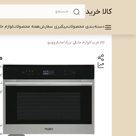
کالا خرید
دسته‌بندی محصولات
پیگیری سفارش
همه محصولات
لوازم خا
کالا خرید
/
لوازم خانگی بزرگ
/
مایکروویو
ما
en
بر
دس
بر
س
ظ