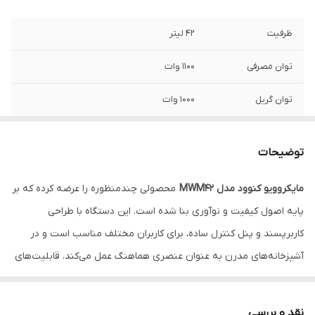
ظرفیت
42 لیتر
توان مصرفی
1100 وات
توان گریل
1000 وات
دارای
پخت ترکیبی مایکروویو + گریل
توضیحات
صفحه نمایش
دیجیتال
مایکروویو کنوود مدل MWM42
محصولی چندمنظوره را عرضه کرده که بر
تایمر
دارد (تا 99 دقیقه).
پایه اصول کیفیت و نوآوری بنا شده است. این دستگاه با طراحی
تعداد برنامه
9 برنامه
کاربرپسند و پنل کنترل ساده، برای کاربران مختلف مناسب است و در
آشپزخانه‌های مدرن به عنوان عنصری هماهنگ عمل می‌کند. قابلیت‌های
قابلیت
یخ‌زدایی
آن شامل گرم کردن غذاهای آماده، میان‌وعده‌ها، دسرها و سوپ‌ها می‌شود
جنس بدنه
استیل ضدزنگ.
و امکان مدیریت سریع فرآیندها را فراهم می‌نماید. MWM42 در خانه‌ها،
نقد و بررسی