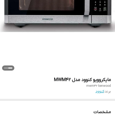
مایکروویو کنوود مدل MWM42
mwm42 kenwood
برند:
کنوود
مشخصات