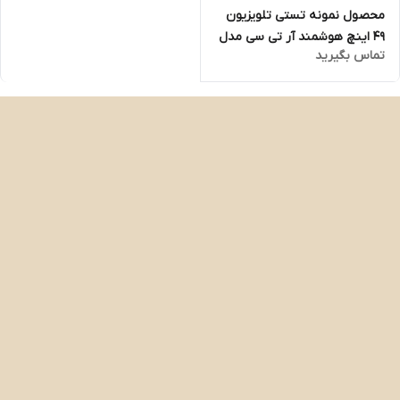
محصول نمونه تستی تلویزیون
49 اینچ هوشمند آر تی سی مدل
تماس بگیرید
49SM5410