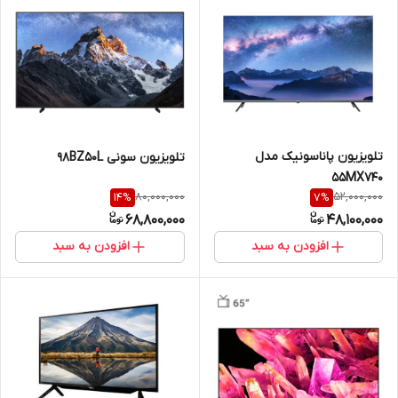
تلویزیون پاناسونیک مدل
تلویزیون سونی 98BZ50L
55MX740
80,000,000
52,000,000
14
%
7
%
68,800,000
48,100,000
افزودن به سبد
افزودن به سبد