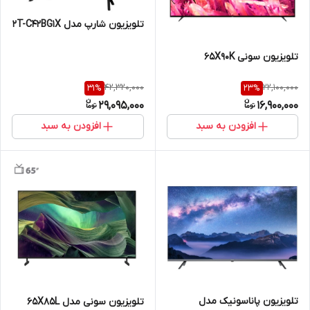
تلویزیون شارپ مدل 2T-C42BG1X
تلویزیون سونی 65X90K
42,320,000
22,100,000
31
%
23
%
29,095,000
16,900,000
افزودن به سبد
افزودن به سبد
تلویزیون پاناسونیک مدل
تلویزیون سونی مدل 65X85L