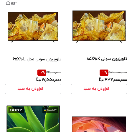
تلویزیون سونی 85X90K
تلویزیون سونی مدل 65X90L
22,100,000
560,000,000
20
%
22
%
17,550,000
432,000,000
افزودن به سبد
افزودن به سبد