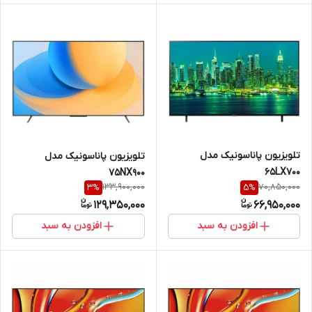
تلویزیون پاناسونیک مدل
تلویزیون پاناسونیک مدل
65LX700
75NX900
133,900,000
70,850,000
3
%
5
%
129,350,000
66,950,000
افزودن به سبد
افزودن به سبد