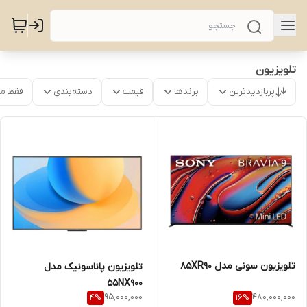
تلویزیون
پربازدیدترین
برندها
قیمت
دسته‌بندی
فقط م
تلویزیون سونی مدل 85XR90
تلویزیون پاناسونیک مدل
55NX900
95,000,000
480,000,000
4
%
16
%