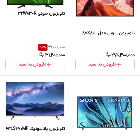
تلویزیون سونی 32W830K
تلویزیون سونی مدل 85X80L
39,000,000
20
%
31,200,000
270,400,000
افزودن به سبد
افزودن به سبد
تلویزیون پاناسونیک 43LS670MF