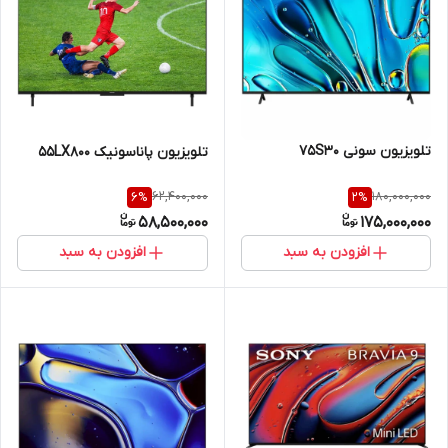
تلویزیون سونی 75S30
تلویزیون پاناسونیک 55LX800
62,400,000
180,000,000
6
%
2
%
58,500,000
175,000,000
افزودن به سبد
افزودن به سبد