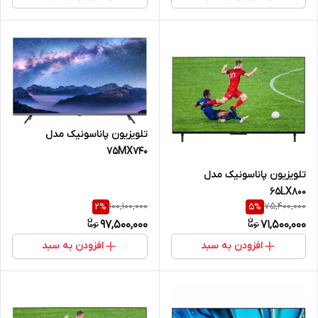
تلویزیون پاناسونیک مدل
75MX740
تلویزیون پاناسونیک مدل
65LX800
100,100,000
75,400,000
2
%
5
%
97,500,000
71,500,000
افزودن به سبد
افزودن به سبد