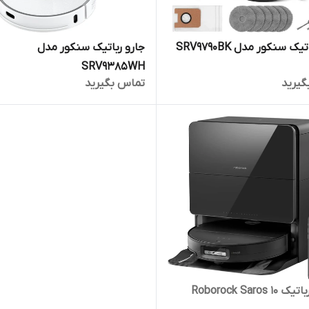
ک سنکور مدل SRV9790BK
جارو رباتیک سنکور مدل
SRV9385WH
گیرید
تماس بگیرید
Roborock Saros