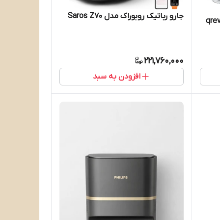
جارو رباتیک روبوراک مدل Saros Z70
دل qrevo curv
221,760,000
افزودن به سبد