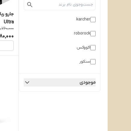
karcher
Ultra
8,760,000
roborock
80,000
اکووکس
سنکور
شیائومی
موجودی
فیلیپس