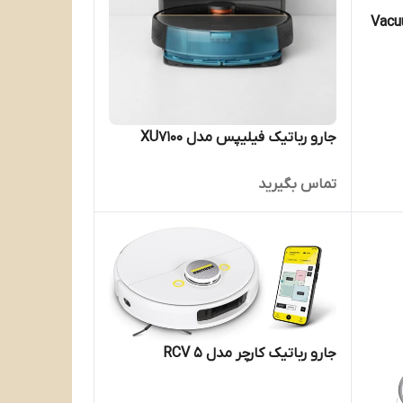
ومی مدل Vacuum 5
جارو رباتیک فیلیپس مدل XU7100
تماس بگیرید
جارو رباتیک کارچر مدل RCV 5