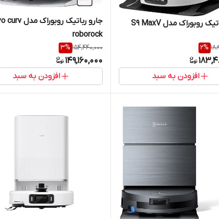
جارو رباتیک روبوراک م
جارو رباتیک روبوراک مدل S9 MaxV
roborock
3
%
154,440,000
2
%
18
149,160,000
183,4
افزودن به سبد
افزودن به سبد