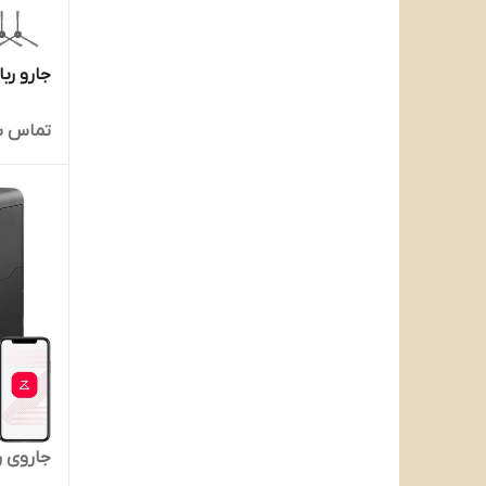
جارو رباتی
تماس ب
جاروی رباتیک  10