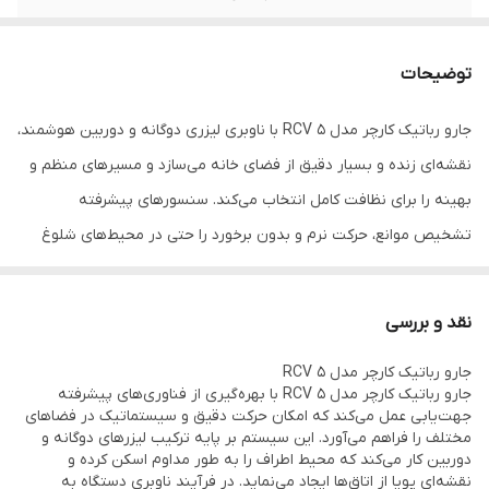
ظرفیت محفظه گرد
330 میلی لیتر
و غبار
توضیحات
WiFi قابلیت کنترل
✔
جارو رباتیک کارچر مدل RCV 5 با ناوبری لیزری دوگانه و دوربین هوشمند،
از راه دور
نقشه‌ای زنده و بسیار دقیق از فضای خانه می‌سازد و مسیرهای منظم و
نوع باتری
باتری لیتیوم یونی با ظرفیت 5200 میلی آمپر
بهینه را برای نظافت کامل انتخاب می‌کند. سنسورهای پیشرفته
ساعت
تشخیص موانع، حرکت نرم و بدون برخورد را حتی در محیط‌های شلوغ
میزان شارژدهی
120 دقیقه
تضمین کرده و سنسورهای ضدسقوط، دستگاه را از پله‌ها و لبه‌ها
باتری
محافظت می‌نمایند. این جارو همزمان جاروکشی خشک با برس‌های کناری
نقد و بررسی
و مرکزی قدرتمند و تی‌کشی مرطوب را انجام می‌دهد و به‌طور خودکار نوع
ظرفیت مخزن آب
240 میلی لیتر
جارو رباتیک کارچر مدل RCV 5
کف (فرش یا سخت) را شناسایی کرده و تنظیمات را تغییر می‌دهد تا
جارو رباتیک کارچر مدل RCV 5 با بهره‌گیری از فناوری‌های پیشرفته
نوع سنسور
سنسور برای تشخیص موانع, ,, سنسورهای ضد
بهترین نتیجه را بگیرد.
جهت‌یابی عمل می‌کند که امکان حرکت دقیق و سیستماتیک در فضاهای
سقوط پله برای استفاده بدون نگرانی در
مختلف را فراهم می‌آورد. این سیستم بر پایه ترکیب لیزرهای دوگانه و
ساختمان های چند طبقه و اتاق های دارای پله
دوربین کار می‌کند که محیط اطراف را به طور مداوم اسکن کرده و
نقشه‌ای پویا از اتاق‌ها ایجاد می‌نماید. در فرآیند ناوبری دستگاه به