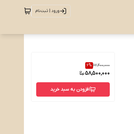
ورود | ثبت‌نام
6
%
62,400,000
58,500,000
افزودن به سبد خرید