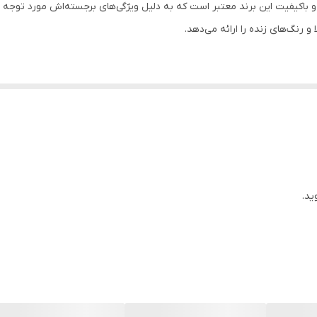
3840x2160px
ید.