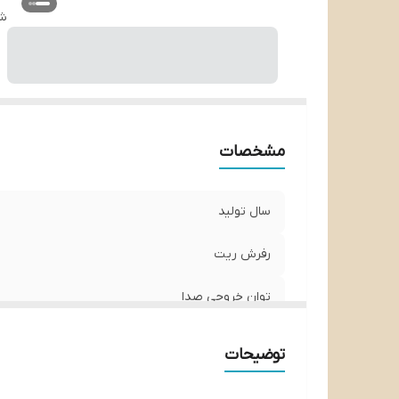
ر
شن
مشخصات
سال تولید
رفرش ریت
توان خروجی صدا
سیستم عامل
توضیحات
قابلیت