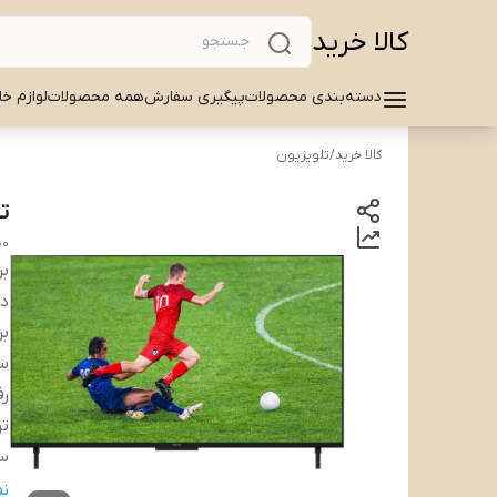
کالا خرید
دسته‌بندی محصولات
پیگیری سفارش
همه محصولات
لوازم خا
کالا خرید
/
تلویزیون
تل
00
بر
دس
بر
سا
ر
تو
س
قا
ن