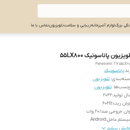
نگی بزرگ
لوازم آشپزخانه
زیبایی و سلامت
تلویزیون
تماس با ما
ویزیون پاناسونیک 55LX800
Panasonic TV 55LX8
ند:
پاناسونیک
ته‌بندی
:
تلویزیون
چسب‌ها :
تلویزیون
ل تولید
:
2022
فرش ریت
:
60Hz
ان خروجی صدا
:
20 وات
یستم عامل
:
Android
بلیت
:
نصب روی دیوار
مایش بیشتر