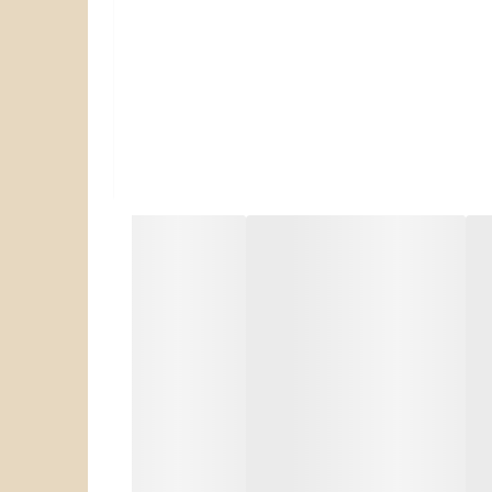
تلویزیون سونی مدل 75X80L دارای کیفیت صفحه نمایش فورکی است .که با رزولوشن ۲۱۶۰×۳۸۴۰ پیکسل تصاویر و ویدیوها را برای شما نشان می دهد. کیفیت تصویر فورکی ۴ برابر کیفیت
 طیف رنگبندی بسیار بالایی را به نمایش بگذارد.