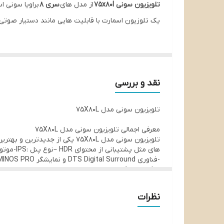
تلویزیون سونی 75x80l
از مدل های
سری 8
براویا سونی ا
توان صوتی
یک تلوزیون اسمارت با قابلیت هایی مانند دستیار صوتی
سیستم عامل
حافظه داخلی
نقد و بررسی
تلویزیون سونی مدل 75X80L
معرفی اجمالی تلویزیون سونی مدل 75X80L
remaster گنجانده شده است .
می برد .تلویزیون سونی مدل 75X80L دارای چهار پورت HDMI و دو پورت USB، ورودی RF، خروجی صدای دیجیتال ،خروجی هدفون می باشد .
نظرات
ویژگی‌های محصول
سال ساخت:2023
اندازه :صفحه نمایش 75 اینچ