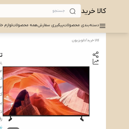
کالا خرید
دسته‌بندی محصولات
پیگیری سفارش
همه محصولات
لوازم خا
کالا خرید
/
تلویزیون
تل
..
بر
دس
بر
ک
پر
ری
ر
نو
ن