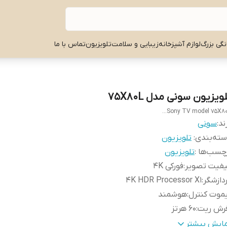
نگی بزرگ
لوازم آشپزخانه
زیبایی و سلامت
تلویزیون
تماس با ما
ویزیون سونی مدل 75X80L
Sony TV model 75X80L.
ند:
سونی
ته‌بندی
:
تلویزیون
چسب‌ها :
تلویزیون
یفیت تصویر
:
فورکی 4K
دازشگر
:
4K HDR Processor X1
موت کنترل
:
هوشمند
فرش ریت
:
60 هرتز
ع پنل
:
ADS جدید
مایش بیشتر