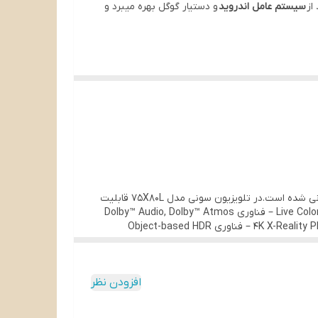
از
سیستم عامل اندروید
و دستیار گوگل بهره میبرد و
تلویزیون سونی مدل 75X80L یکی از جدیدترین و بهترین تلویزیون های کمپانی سونی در سال ۲۰۲۳ می باشد .که به تازگی وارد بازار جهانی شده است.در تلویزیون سونی مدل 75X80L قابلیت
های مثل پشتیبانی از محتوای HDR –نوع پنل :IPS-موتور پردازشگر تصویر ۴K HDR Processor X1 .و فناوری تکنولوژی رنگ های زنده Live Color – فناوری Dolby™ Audio, Dolby™ Atmos
-فناوری DTS Digital Surround و نمایشگر TRILUMINOS PRO. سیستم‌عامل Android و فناوری Dynamic Contrast Enhancer و ۴K X-Reality PRO – فناوری Object-based HDR
تلویزیون سونی مدل 75X80L از کیفیت صفحه نمایش فورکی و رزولوشن تصویر ۲۱۶۰×۳۸۴۰ و توان خروجی صدا ۲۰ وات .Clear Phase ،پشتیبانی از :Apple AirPlay 2 و Apple HomeKit بهره
افزودن نظر