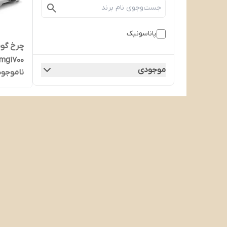
پاناسونیک
mg1700
موجودی
ناموجود