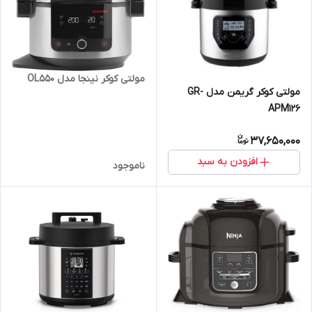
مولتی کوکر نینجا مدل ⁠OL550
مولتی کوکر گریمن مدل GR-
APM126
37,650,000
افزودن به سبد
ناموجود