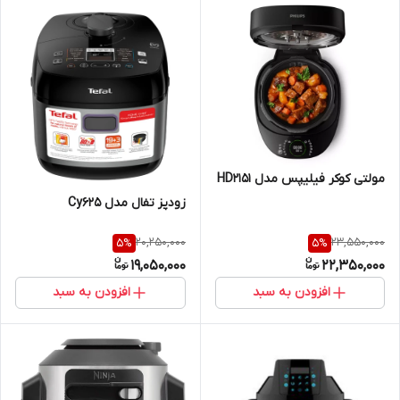
مولتی کوکر فیلیپس مدل HD2151
زودپز تفال مدل Cy625
20,250,000
23,550,000
5
%
5
%
19,050,000
22,350,000
افزودن به سبد
افزودن به سبد