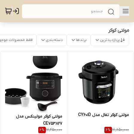
مولتی کوکر
پربازدیدترین
برندها
دسته‌بندی
فقط محصولات موجو
مولتی کوکر تفال مدل CY601D
مولتی کوکر مولینکس مدل
CE753827
17,250,000
17,850,000
6
%
6
%