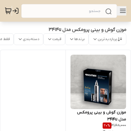
موزن گوش و بینی پرومکس مدل 3414u
پربازدیدترین
برندها
قیمت
دسته‌بندی
فقط م
موزن گوش و بینی پرومکس
مدل 3414u
3,168,000
20
%