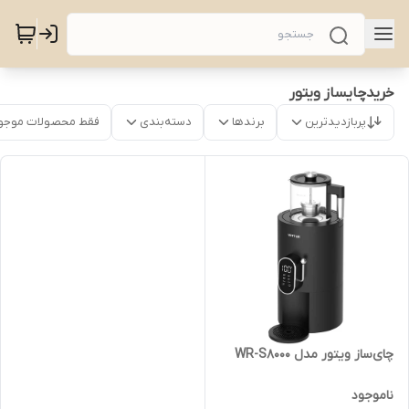
خریدچایساز ویتور
پربازدیدترین
برندها
دسته‌بندی
فقط محصولات موجو
چای‌ساز ویتور مدل WR-S8000
ناموجود