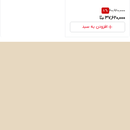
40,920,000
8
%
37,620,000
افزودن به سبد