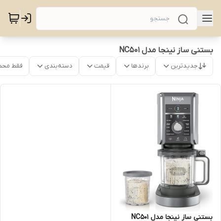
بستنی ساز نینجا مدل NC501
جدیدترین
برندها
قیمت
دسته‌بندی
فقط محص
بستنی ساز نینجا مدل NC501