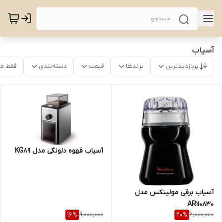
آسیاب
پربازدیدترین
برندها
قیمت
دسته‌بندی
فقط م
آسیاب قهوه دلونگی مدل KG89
آسیاب برقی مولینکس مدل
AR110830
9,000,000
6,000,000
16
%
20
%