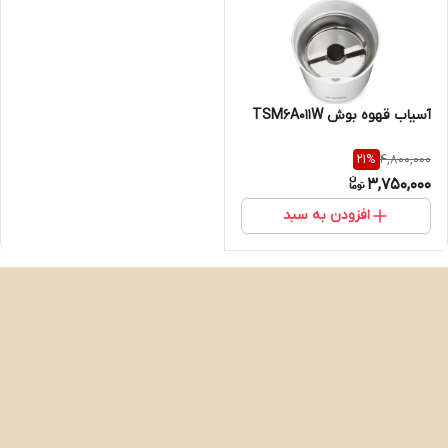
آسیاب قهوه بوش TSM6A011W
4,800,000
21
%
3,750,000
افزودن به سبد