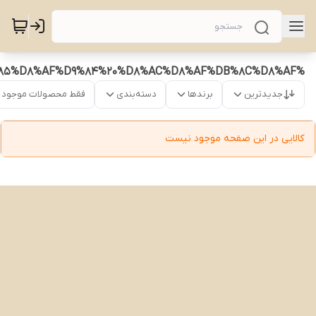
%D9%BE%D9%86%DA%A9%D9%87%20%D9%81%DA%A9%D8%B1%20%D9%85%D8%AF%D9%84%20%D8%AC%D8%AF%DB%8C%D8%AF
جدیدترین
برندها
دسته‌بندی
فقط محصولات موجود
کالایی در این صفحه موجود نیست