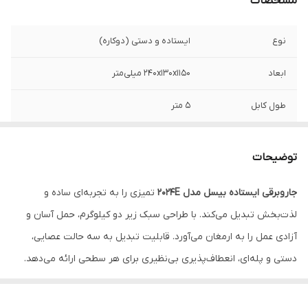
مشخصات
نوع
ایستاده و دستی (دوکاره)
ابعاد
240x130x1150 میلی‌متر
طول کابل
5 متر
عملکرد
عملکرد خشک, مکش گرد و غبار از سطوح سخت
و فرش‌های نازک، قابلیت استفاده به‌عنوان
توضیحات
جارو دستی
جاروبرقی ایستاده بیسل مدل ۲۰۲۴E
تمیزی را به تجربه‌ای ساده و
مناسب برای
سرامیک، پارکت، فرش نازک، موکت کم‌پرز
لذت‌بخش تبدیل می‌کند. با طراحی سبک زیر دو کیلوگرم، حمل آسان و
میزان صدا
حدود 80 دسی‌بل
آزادی عمل را به ارمغان می‌آورد. قابلیت تبدیل به سه حالت عصایی،
دستی و پله‌ای، انعطاف‌پذیری بی‌نظیری برای هر سطحی ارائه می‌دهد.
مکش قدرتمند آن ذرات ریز و درشت را از فرش تا کف سخت جذب
می‌کند. ابزارهای جانبی مانند برس ترکیبی و شکاف‌دار جزئیات تمیزکاری را