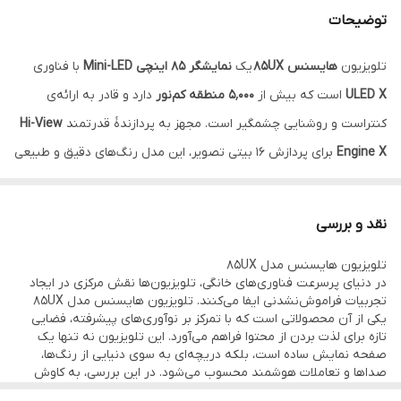
توضیحات
سیستم عامل
VIDAA U7
تلویزیون
هایسنس 85UX
یک
نمایشگر ۸۵ اینچی Mini-LED
با فناوری
پردازنده
Hi-View Engine Pro (پردازنده چهار هسته‌ای
ULED X
است که بیش از
۵٬۰۰۰ منطقه کم‌نور
دارد و قادر به ارائه‌ی
با هوش مصنوعی برای بهینه‌سازی تصویر و
صدا)
کنتراست و روشنایی چشمگیر است. مجهز به پردازندۀ قدرتمند
Hi-View
Engine X
برای پردازش ۱۶ بیتی تصویر، این مدل رنگ‌های دقیق و طبیعی
پورت HDMI
4
ارائه می‌دهد. از دیگر ویژگی‌های برجسته آن می‌توان به فناوری
کوانتوم
حافظه داخلی
32 گیگابایت رم 4 گیگابایت
دات
، نرخ نوسازی
تا ۱۴۴ هرتز
، پشتیبانی از
VRR
، سیستم صوتی
۴.۱.۲
نقد و بررسی
کاناله
با توان حدود
۸۰ وات
، و پشتیبانی از استانداردهای
Dolby Vision،
پورت USB
2
تلویزیون هایسنس مدل 85UX
HDR10+
اشاره کرد. این تلویزیون انتخابی فوق‌العاده برای تماشای فیلم،
در دنیای پرسرعت فناوری‌های خانگی، تلویزیون‌ها نقش مرکزی در ایجاد
نوع پنل
Mini-LED backlight با فناوری QLED
بازی و مشاهده محتوای HDR است.
تجربیات فراموش‌نشدنی ایفا می‌کنند. تلویزیون هایسنس مدل 85UX
(Quantum Dot LED)
یکی از آن محصولاتی است که با تمرکز بر نوآوری‌های پیشرفته، فضایی
تازه برای لذت بردن از محتوا فراهم می‌آورد. این تلویزیون نه تنها یک
صفحه نمایش ساده است، بلکه دریچه‌ای به سوی دنیایی از رنگ‌ها،
صداها و تعاملات هوشمند محسوب می‌شود. در این بررسی، به کاوش
ویژگی‌های برجسته این مدل می‌پردازیم و چگونگی ادغام آن با زندگی