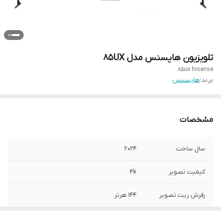
تلویزیون هایسنس مدل 85UX
85ux hisense
برند:
هایسنس
مشخصات
سال ساخت
2024
کیفیت تصویر
4k
رفرش ریت تصویر
144 هرتز
توان خروجی صدا
80 وات