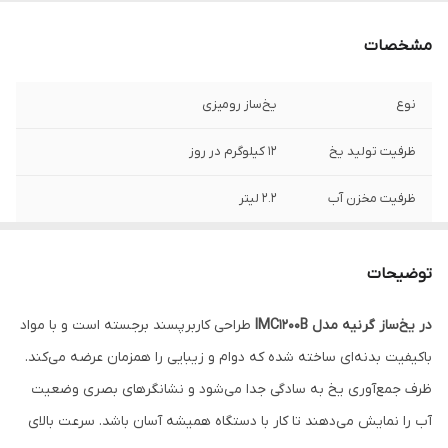
مشخصات
نوع
یخ‌ساز رومیزی
ظرفیت تولید یخ
12 کیلوگرم در روز
ظرفیت مخزن آب
2.2 لیتر
تولید یخ در هر
حدود 9 تکه یخ در 10 دقیقه یا حدود 50 تکه
چرخ
یخ در ساعت
توضیحات
توان
120 وات
در یخ‌ساز گرنیه مدل IMC1200B
طراحی کاربرپسند برجسته است و با مواد
باکیفیت بدنه‌ای ساخته شده که دوام و زیبایی را همزمان عرضه می‌کند.
ظرف جمع‌آوری یخ به سادگی جدا می‌شود و نشانگرهای بصری وضعیت
آب را نمایش می‌دهند تا کار با دستگاه همیشه آسان باشد. سرعت بالای