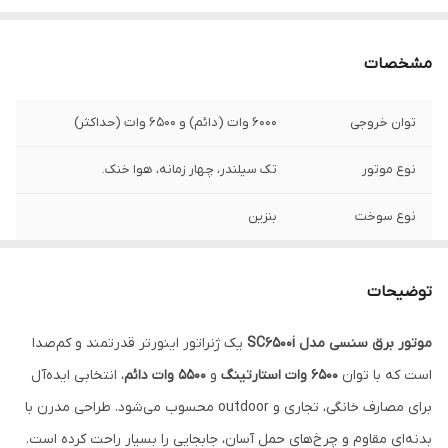
مشخصات
توان خروجی
6000 وات (دائم) و 6500 وات (حداکثر)
نوع موتور
تک سیلندر، چهار زمانه، هوا خنک.
نوع سوخت
بنزین
میزان صدا
حدود 72 دسی بل
توضیحات
ظرفیت باک بنزین
حدود 13.5 لیتر
موتور برق سنسی مدل
SC6500i
یک ژنراتور اینورتر قدرتمند و کم‌صدا
است که با توان
6500 وات استارتینگ
و
5500 وات دائم
، انتخابی ایده‌آل
برای مصارف خانگی، تجاری و outdoor محسوب می‌شود. طراحی مدرن با
بدنه‌ای مقاوم و چرخ‌های حمل آسان، جابجایی را بسیار راحت کرده است.