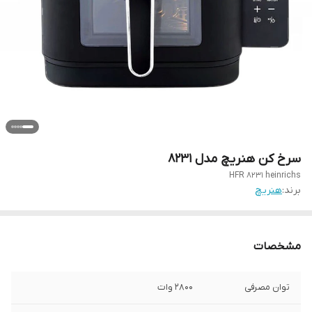
سرخ کن هنریچ مدل 8231
HFR 8231 heinrichs
برند:
هنریچ
مشخصات
توان مصرفی
2800 وات