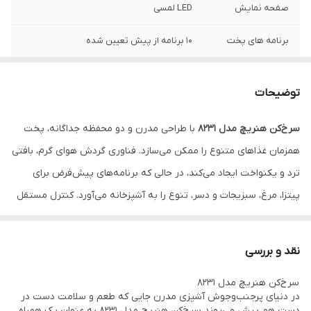
صفحه نمایش
LED لمسی
برنامه های پخت
10 برنامه از پیش تعیین شده
قابلیت
تنظیم دستی دما و زمان
توضیحات
دارای
دو طبقه که دو سبد مجزا برای پخت همزمان
دو نوع غذا
سرخ‌کن هنریچ مدل 8231
با طراحی مدرن و دو محفظه جداگانه، پخت
همزمان غذاهای متنوع را ممکن می‌سازد. فناوری گردش هوای گرم، بافتی
مجهز به
دو پنجره شیشه ای برای مشاهده روند پخت
ترد و یکنواخت ایجاد می‌کند، در حالی که برنامه‌های پیش‌فرض برای
عملکرد دستگاه
سرخ کردن، گریل کردن، کباب کردن و پخت
پیتزا، مرغ، سبزیجات و دسر، تنوع را به آشپزخانه می‌آورد. کنترل مستقل
شیرینی
محفظه‌ها انعطاف‌پذیری را افزایش داده و پنجره‌های شفاف نظارت آسان
را فراهم می‌کنند. تمیزکاری ساده با سبدهای نچسب و قابلیت شستشو
نقد و بررسی
در ماشین ظرفشویی، نگهداری را آسان می‌کند. این دستگاه برای
سرخ‌کن هنریچ مدل 8231
خانواده‌های پرمشغله ایده‌آل است و با گرم کردن مجدد غذا و پخت دسر،
در دنیای پرجنب‌وجوش آشپزی مدرن جایی که طعم و سلامت دست در
تجربه‌ای کامل از آشپزی سالم و خلاقانه ارائه می‌دهد
دست هم پیش می‌روند سرخ‌کن هنریچ مدل 8231 به عنوان یک همراه