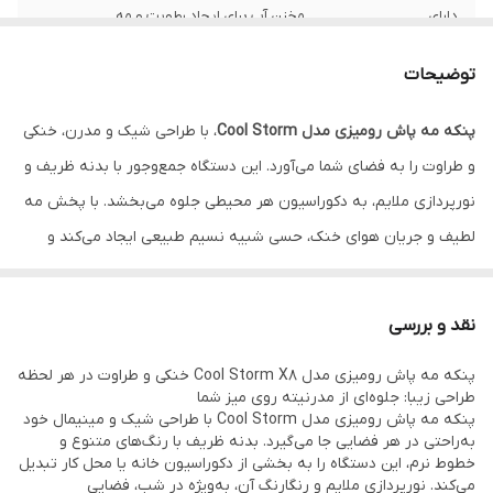
دارای
مخزن آب برای ایجاد رطوبت و مه
منبع تغذیه
از طریق کابل USB-C تأمین می‌شود
توضیحات
ابعاد
ابعاد تقریبی 20 * 11.9 * 34 سانتی‌متر
پنکه مه پاش رومیزی مدل Cool Storm
، با طراحی شیک و مدرن، خنکی
و طراوت را به فضای شما می‌آورد. این دستگاه جمع‌وجور با بدنه ظریف و
نورپردازی ملایم، به دکوراسیون هر محیطی جلوه می‌بخشد. با پخش مه
لطیف و جریان هوای خنک، حسی شبیه نسیم طبیعی ایجاد می‌کند و
برای کار، استراحت یا دورهمی‌های خانوادگی ایده‌آل است. کاربری آسان و
قابلیت حمل، آن را به همراهی مناسب برای آشپزخانه، اتاق خواب یا حتی
نقد و بررسی
بالکن تبدیل کرده است. این پنکه نه‌تنها گرما را کاهش می‌دهد، بلکه با
پنکه مه پاش رومیزی مدل Cool Storm X8 خنکی و طراوت در هر لحظه
حفظ رطوبت، محیطی سالم‌تر فراهم می‌کند. Cool Storm لحظات روزمره
طراحی زیبا: جلوه‌ای از مدرنیته روی میز شما
را به تجربه‌ای دلپذیر و آرامش‌بخش تبدیل می‌نماید.
پنکه مه پاش رومیزی مدل Cool Storm با طراحی شیک و مینیمال خود
به‌راحتی در هر فضایی جا می‌گیرد. بدنه ظریف با رنگ‌های متنوع و
خطوط نرم، این دستگاه را به بخشی از دکوراسیون خانه یا محل کار تبدیل
می‌کند. نورپردازی ملایم و رنگارنگ آن، به‌ویژه در شب، فضایی