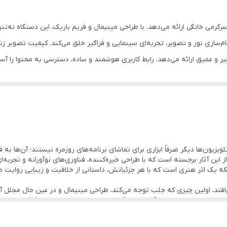
Android
سرگرمی خانگی ارائه می‌دهد. با طراحی مینیمال و فریم باریک، این دستگاه نه‌ت
IPS
م‌سازی نور و تصویر، تجربه‌ای سینمایی و فراگیر خلق می‌کند. کیفیت تصویر 
 و عمیق ارائه می‌دهد. رابط کاربری هوشمند و ساده، دسترسی به محتوا را آسا
یزیون‌ها دیگر صرفاً ابزاری برای تماشای برنامه‌های روزمره نیستند؛ آن‌ها به
ده‌اند. تلویزیون فیلیپس مدل 55PUT7110 یکی از این آثار برجسته است که با طراحی خیره‌کننده، فناوری‌های 
ه یک اثر هنری است که با هر جزئیاتش، داستانی از خلاقیت و زیبایی روایت می
برای اولین بار نگاهتان به فیلیپس 55PUT7110 می‌افتد، اولین چیزی که جلب توجه می‌کند، طراحی مینیمال و
گویی از یک استودیوی طراحی مدرن بیرون آمده است. صفحه نمایش 55 اینچی آن، که در قابی ظریف و 
‌بخشد. بدنه‌ی دستگاه با روکش مات و لبه‌های صیقلی، حسی از لوکس بودن را 
د.