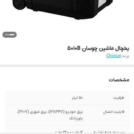
یخچال ماشین چوسان 5010B
برند:
Chosun
مشخصات
ظرفیت
50 لیتر
قابلیت اتصال
برق خودرو (12V/24V)، برق شهری (220V)،
پاوربانک
سیستم منبع تغذیه
۱۲ ولت – ۲۲۰ ولت