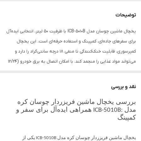
دمای فریز کردن
18- درجه سانتی گراد و حداکثر 10 درجه سانتی
توضیحات
گراد
یخچال ماشین چوسان مدل ICB-5010B با ظرفیت 50 لیتر، انتخابی ایده‌آل
توان مصرفی
70 وات
برای سفرهای جاده‌ای، کمپینگ و استفاده حرفه‌ای است. این یخچال
کمپرسوری، قابلیت خنک‌کنندگی تا منفی 18 درجه سانتی‌گراد را دارد و
می‌تواند مواد غذایی را منجمد کند. با امکان اتصال به برق خودرو (12/24
ولت) و برق شهری (220 ولت)، انعطاف‌پذیری بالایی ارائه می‌دهد.
سیستم کنترل دمای دیجیتال، حفظ دما تا 12 ساعت بدون برق و بدنه
نقد و بررسی
مقاوم، از ویژگی‌های برجسته آن هستند. این محصول برای نگهداری مواد
بررسی یخچال ماشین فریزردار چوسان کره
غذایی، نوشیدنی‌ها و حتی داروهای حساس مناسب است. طراحی
مدل
همراهی ایده‌آل برای سفر و
ICB-5010B:
ارگونومیک و وزن سبک، حمل آن را آسان کرده و عملکرد بهینه در شرایط
کمپینگ
مختلف اقلیمی، آن را متمایز می‌کند. یخچال چوسان ICB-5010B با کارایی
بالا و کیفیت ساخت کره‌ای، گزینه‌ای مطمئن برای طبیعت‌گردان، رانندگان
یخچال ماشین فریزردار چوسان کره مدل
یکی از
ICB-5010B