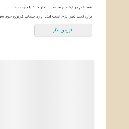
شما هم درباره این محصول نظر خود را بنویسید.
برای ثبت نظر، لازم است ابتدا وارد حساب کاربری خود شو
افزودن نظر
### مشخصات فنی:
1. **قدرت موتور**: این آبمیوه‌گیری معمولاً دارای موتوری با قدرت بالا است که توانایی استخراج آب از میوه‌ها و سبزیجات مختلف را دارد.
2. **ظرفیت مخزن**: ظرفیت مخزن آبمیوه‌گیری به گونه‌ای طراحی شده که امکان تهیه مقدار زیادی آبمیوه در یک بار استفاده را فراهم می‌کند.
3. **جنس بدنه**: بدنه این دستگاه معمولاً از مواد باکیفیت و مقاوم ساخته شده که طول عمر بالایی دارد.
4. **فیلتر**: فیلترهای این آبمیوه‌گیری به گونه‌ای طراحی شده‌اند که تفاله‌ها را به خوبی جدا کرده و آبمیوه‌ای صاف و خالص تولید کنند.
5. **عملکرد آسان**: طراحی ارگونومیک و دکمه‌های ساده، استفاده از این دستگاه را برای کاربران آسان می‌کند.
6. **قابلیت شستشو**: اجزای قابل جداسازی این دستگاه معمولاً به راحتی قابل شستشو هستند و این امر نگهداری و تمیز کردن آن را آسان می‌کند.
### مزایا: