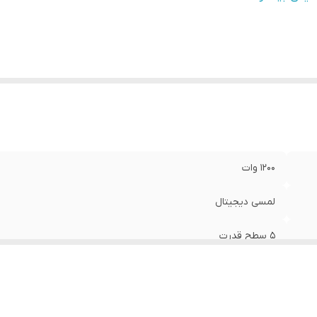
نس بدنه
:
پلاستیک مقاوم و استیل ضد زنگ
انه میوه
:
85 میلی متر
1200 وات
لمسی دیجیتال
5 سطح قدرت
1 لیتر
1.8 لیتر