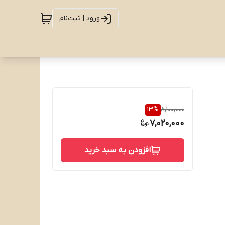
ورود | ثبت‌نام
13
%
8,100,000
7,020,000
افزودن به سبد خرید