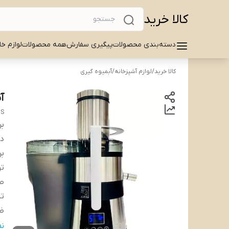
کالا خرید
دسته‌بندی محصولات
پیگیری سفارش
همه محصولات
لوازم خا
کالا خرید
/
لوازم آشپزخانه
/
آبمیوه گیری
آب
DS
بر
دس
بر
ت
ص
ت
ظر
ظ
ن