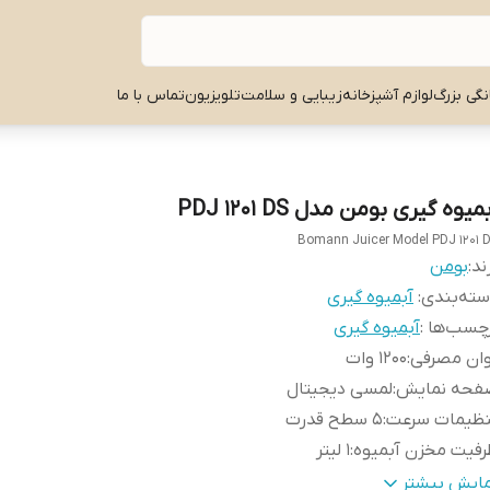
نگی بزرگ
لوازم آشپزخانه
زیبایی و سلامت
تلویزیون
تماس با ما
میوه‌ گیری بومن مدل PDJ 1201 DS
Bomann Juicer Model PDJ 1201 
ند:
بومن
ته‌بندی
:
آبمیوه گیری
چسب‌ها :
آبمیوه گیری
وان مصرفی
:
1200 وات
فحه نمایش
:
لمسی دیجیتال
نظیمات سرعت
:
5 سطح قدرت
فیت مخزن آبمیوه
:
1 لیتر
رفیت مخلوط کن
:
1.8 لیتر
مایش بیشتر