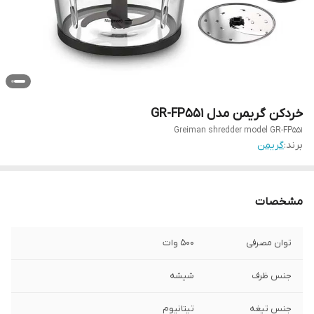
خردکن گریمن مدل GR-FP551
Greiman shredder model GR-FP551
برند:
گریمن
مشخصات
توان مصرفی
500 وات
جنس ظرف
شیشه
جنس تیغه
تیتانیوم