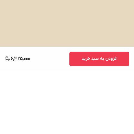
افزودن به سبد خرید
6,325,000
خردکن مدل GR-FP551
با
توان بالا، تیغه‌های تیتانیومی بادوام و طراحی
شیشه‌ای مقاوم،** انتخابی ایده‌آل برای آشپزخانه‌های مدرن است که
تجربه‌ای سریع، بهینه و حرفه‌ای در خرد کردن مواد غذایی ارائه می‌دهد.
برگشت به بالا