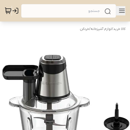
کالا خرید
/
لوازم آشپزخانه
/
خردکن