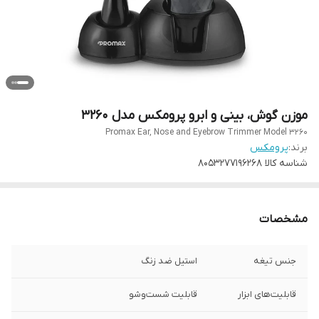
موزن گوش، بینی و ابرو پرومکس مدل 3260
Promax Ear, Nose and Eyebrow Trimmer Model 3260
برند:
پرومکس
شناسه کالا
8053277196268
مشخصات
جنس تیغه
استیل ضد زنگ
قابلیت‌های ابزار
قابلیت شست‌و‌شو