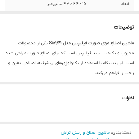
ابعاد
۱۵ × ۶.۴ × ۴.۷ سانتی‌متر
وزن
360 گرم
توضیحات
جنس تیغه
استیل ضد زنگ
ماشین اصلاح موی صورت فیلیپس مدل S1121/41
یکی از محصولات
سیستم منبع تغذیه
باتری
محبوب و باکیفیت برند فیلیپس است که برای اصلاح صورت طراحی شده
است. این دستگاه با استفاده از تکنولوژی‌های پیشرفته، اصلاحی دقیق و
راحت را فراهم می‌کند.
نظرات
دسته‌بندی
:
ماشین اصلاح و ریش تراش