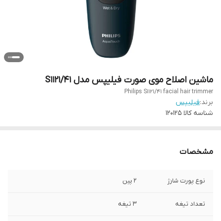
ماشین اصلاح موی صورت فیلیپس مدل S1121/41
Philips S1121/41 facial hair trimmer
برند:
فیلیپس
شناسه کالا
120125
مشخصات
نوع پورت شارژ
۲ پین
تعداد تیغه
۳ تیغه