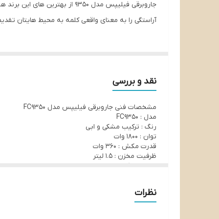
جاروبرقی فیلیپس مدل 9350 از بهترین های این برند هلندی است که با کارایی خود
آراستگی را به معنای واقعی کلمه به محیط هایتان تقدیم
نقد و بررسی
مشخصات فنی جاروبرقی فیلیپس مدل FC9350
مدل : FC9350
رنگ : ترکیب مشکی و ابی
توان : 1800 وات
قدرت مکش : 360 وات
ظرفیت مخزن : 1.5 لیتر
شعاع عملکرد : 9 متر
فیلتر بهداشتی هپا : دارد
فناوری PowerCyclone 5 : دارد
نظرات
ابعاد : 410x281x247 میلی متر
وزن : 4.5 کیلوگرم