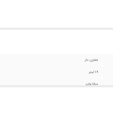
مخزن دار
1.9 لیتر
1800 وات
۷ متر
9 متر