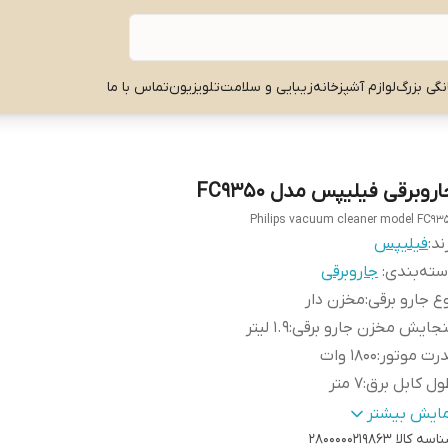
نگی بزرگ
لوازم آشپزخانه
زیبایی و سلامت
تلویزیون
تماس با ما
روبرقی فیلیپس مدل FC9350
Philips vacuum cleaner model FC93
ند:
فیلیپس
ته‌بندی
:
جاروبرقی
ع جارو برقی
:
مخزن دار
جایش مخزن جارو برقی
:
1.9 لیتر
رت موتور
:
1800 وات
ل کابل برق
:
۷ متر
اع کارکرد
:
9 متر
مایش بیشتر
اسه کالا
2800000219863