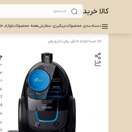
کالا خرید
دسته‌بندی محصولات
پیگیری سفارش
همه محصولات
لوازم خا
کالا خرید
/
لوازم خانگی برقی
/
جاروبرقی
جا
50
بر
دس
نو
گن
قد
طو
شع
ن
شن