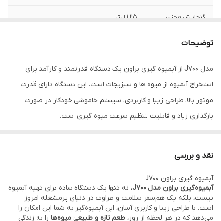
گنجایش مخزن
1.25 لیتر
آبمیوه
توضیحات
گنجایش مخزن
2 لیتر
تفاله
مدل J700 از آبمیوه گیری براون یک دستگاه قدرتمند و کارآمد برای
استخراج آبمیوه از میوه ها و سبزیجات است. این دستگاه دارای قدرت
مجهز به
دکمه ضد چکه
موتور بالا، طراحی زیبا و کاربردی، سیستم خاموشی خودکار در صورت
دارای
سیستم ضد پاشش
بارگذاری زیاد و قابلیت تنظیم سرعت میوه گیری است.
قابلیت
سیستم امنیت 4 گانه
نقد و بررسی
آبمیوه گیری براون J700
آبمیوه‌گیری براون مدل J700
، نه تنها یک دستگاه ساده برای تهیه آبمیوه
نیست، بلکه یک هم‌سفر سلامت و طراوت در دنیای پرمشغله امروز
است. با طراحی زیبا و کاربری آسان، این آبمیوه‌گیر به شما این امکان را
می‌دهد که در هر لحظه از روز،
طعم تازه و طبیعی میوه‌ها
را به زندگی