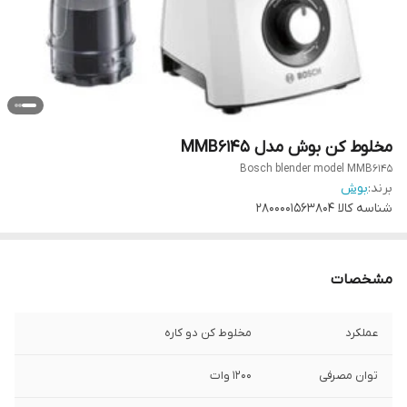
مخلوط کن بوش مدل MMB6145
Bosch blender model MMB6145
برند:
بوش
شناسه کالا
2800001563804
مشخصات
عملکرد
مخلوط کن دو کاره
توان مصرفی
1200 وات