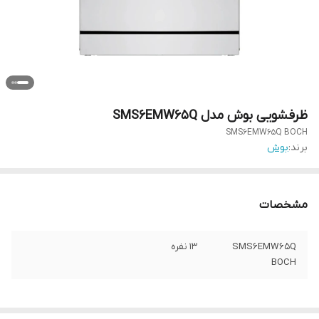
ظرفشویی بوش مدل SMS6EMW65Q
SMS6EMW65Q BOCH
برند:
بوش
مشخصات
SMS6EMW65Q
13 نفره
BOCH