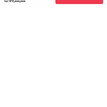
177,000,000
برگشت به بالا
ارسال ویژه
پشتیبانی ۲۴ ساعته
۷ روز ضمانت بازگشت کالا
پرداخت در محل