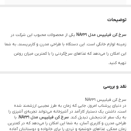
دارای
صفحه نمایش لمسی
توضیحات
دارای قابلیت
تنظیم دما و زمان
سرخ کن فیلیپس مدل NA231
یکی از محصولات محبوب این شرکت در
قابلیت
سرخ کردن سالم با تکنولوژی Rapid Air
زمینه لوازم خانگی است. این دستگاه با طراحی مدرن و کاربرپسند، به شما
تکنولوژی
فناوری هوای سریع
این امکان را می‌دهد که غذاهای سرخ‌کردنی را با کمترین میزان روغن
تهیه کنید.
دارای ویژگی
گرم نگه داشتن
عملکردها
سرخ کردن، پختن، گریل و کباب کردن، گرم کردن
نقد و بررسی
مجدد، یخ زدایی، آبگیری
سرخ کن فیلیپس NA231
سیستم
خاموش شدن خودکار
در دنیای پرشتاب امروز، جایی که زمان به طرز عجیبی ارزشمند شده
است، داشتن یک دستیار کارآمد در آشپزخانه می‌تواند تجربه‌ی آشپزی را
تنظیم زمان
تا حداکثر 200 درجه سانتی گراد
به یک سفر لذت‌بخش تبدیل کند.
سرخ کن فیلیپس مدل NA231
، با
طراحی مدرن و کاربری آسان، به شما این امکان را می‌دهد که در کمترین
جنس بدنه
پلاستیک
زمان ممکن، غذاهای خوشمزه و تردی را برای خانواده و دوستانتان آماده