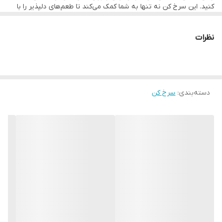
کنید. این سرخ کن نه تنها به شما کمک می‌کند تا طعم‌های دلپذیر را با
حداقل روغن تجربه کنید، بلکه با
فناوری‌های پیشرفته‌اش
، سلامتی را نیز
صفحه نمایشگر
صفحه نمایشگر با پنل لمسی
در اولویت قرار می‌دهد. بیایید با هم به دنیای شگفت‌انگیز این دستگاه
پرکاربرد سفر کنیم و کشف کنیم که چگونه می‌تواند به یک همراه
نظرات
همیشگی در آشپزخانه‌تان تبدیل شود.
دسته‌بندی
:
سرخ کن