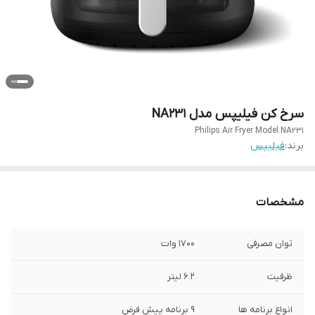
سرخ کن فیلیپس مدل NA231
Philips Air Fryer Model NA231
برند:
فیلیپس
مشخصات
توان مصرفی
1700 وات
ظرفیت
6.2 لیتر
انواع برنامه ها
9 برنامه پیش فرض