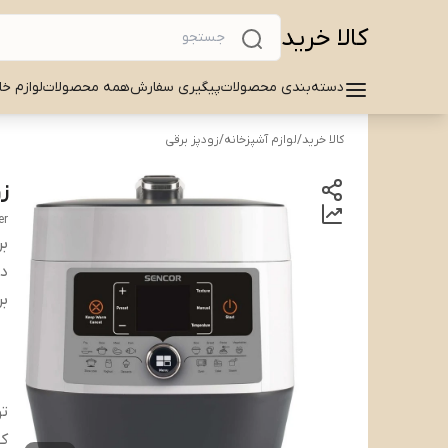
کالا خرید
دسته‌بندی محصولات
پیگیری سفارش
همه محصولات
لوازم خا
کالا خرید
/
لوازم آشپزخانه
/
زودپز برقی
زو
er
بر
دس
بر
ت
کن