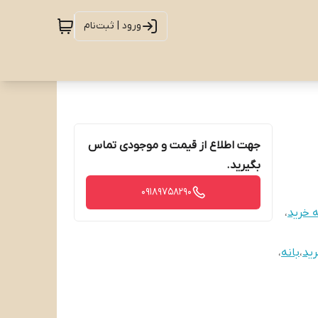
ورود | ثبت‌نام
جهت اطلاع از قیمت و موجودی تماس
بگیرید.
09189758290
ه خرید
،
رید
،
بانه
،