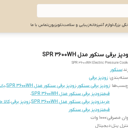
نگی بزرگ
لوازم آشپزخانه
زیبایی و سلامت
تلویزیون
تماس با ما
دپز برقی سنکور مدل SPR 3600WH
SPR 3600WH Electric Pressure Cook
ند:
سنکور
ته‌بندی
:
زودپز برقی
چسب‌ها :
زودپز برقی سنکور
،
زودپز برقی سنکور مدل SPR 3600WH
،
بان
قیمتزودپز برقی سنکور مدل SPR 3600WH
،
خریدزودپز برقی سنکور مدل SPR 3600WH
،
زودپز برقی
،
کالا خ
قیمتزودپز برقی سنکور
وان مصرفی
:
1000 وات
ترل پنل
:
دیجیتال