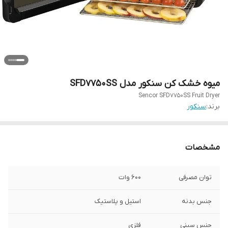
میوه خشک کن سنکور مدل SFD7750SS
Sencor SFD7750SS Fruit Dryer
برند:
سنکور
مشخصات
توان مصرفی
600 وات
جنس بدنه
استیل و پلاستیک
جنس سینی
فلزی