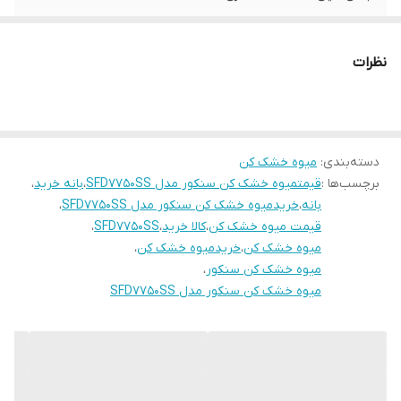
ابعاد سینی
28x30 سانتی متر
نظرات
تعداد سینی
7 عدد
(طبقات)
نوع پنل
دیجیتالی
دسته‌بندی
:
میوه خشک کن
برچسب‌ها :
بازه‌ی تنظیم دما
35 تا 70 سانتی گراد
قیمتمیوه خشک کن سنکور مدل SFD7750SS
،
بانه خرید
،
بانه
،
خریدمیوه خشک کن سنکور مدل SFD7750SS
،
سیستم گردش
جریان افقی
قیمت میوه خشک کن
،
کالا خرید
،
SFD7750SS
،
هوای داغ
میوه خشک کن
،
خریدمیوه خشک کن
،
میوه خشک کن سنکور
،
تایمر
✔
میوه خشک کن سنکور مدل SFD7750SS