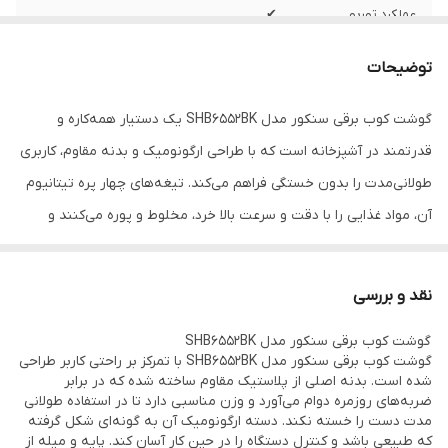
عملکرد توربو
✔
ظرفیت کاسه غذاساز
1.5 لیتر
توضیحات
جنس کاسه غذاساز
تریتان
گوشت کوب برقی سنکور مدل SHB6552BK یک دستیار همه‌کاره و
قدرتمند در آشپزخانه است که با طراحی ارگونومیک و بدنه مقاوم، کاربری
ظرفیت خردکن
500 میلی لیتر
طولانی‌مدت را بدون خستگی فراهم می‌کند. تیغه‌های چهار پره تیتانیوم
لیوان برای مخلوط
✔
آن، مواد غذایی را با دقت و سرعت بالا خرد، مخلوط و پوره می‌کنند و
کردن
بافتی یکنواخت و حرفه‌ای ایجاد می‌نمایند. این دستگاه با لوازم جانبی
ظرفیت لیوان
800 میلی لیتر
کامل شامل کاسه غذاساز، آسیاب، لیوان مخلوط‌کن، همزن بالونی و
نقد و بررسی
دیسک‌های برش، امکان انجام کارهای متنوع از تهیه سوپ و سس گرفته
.نوع تیغه ها
تیغه 4 پره
گوشت کوب برقی سنکور مدل SHB6552BK
تا اسموتی و خرد کردن ادویه را به سادگی مهیا می‌سازد. کنترل آسان،
گوشت کوب برقی سنکور مدل SHB6552BK با تمرکز بر راحتی کاربر طراحی
طول سیم برق
100 سانتی متر
ایمنی بالا و قابلیت تمیزکاری سریع، آن را به انتخابی ایدئال برای آشپزی
شده است. بدنه اصلی از پلاستیک مقاوم ساخته شده که در برابر
ضربه‌های روزمره دوام می‌آورد و وزن مناسبی دارد تا در استفاده طولانی
روزمره تبدیل کرده است.
.تعداد دیسک ها
دیسک رنده درشت / دیسک رنده ریز
مدت دست را خسته نکند. دسته ارگونومیک آن به گونه‌ای شکل گرفته
که طبیعی باشد و کنترل دستگاه را در حین کار آسان کند. پایه و میله از