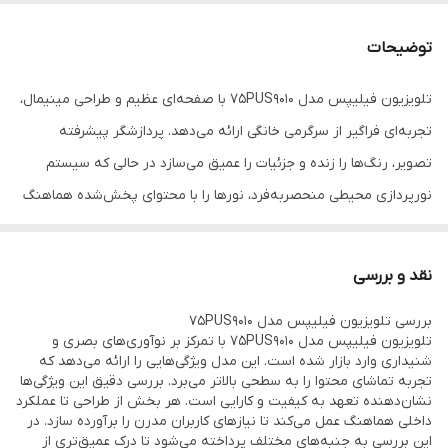
پردازشگر تصویر
P5 Perfect Picture Engine با هوش مصنوعی
(نسخه نسل ۷)
توضیحات
رفرش ریت تصویر
۱۰۰/۱۲۰ هرتز native، تا ۱۴۴ هرتز در حالت
تلویزیون فیلیپس مدل 75PUS9010 با صفحه‌ای عظیم و طراحی مینیمال،
گیمینگ با VRR
تجربه‌ای فراگیر از سرگرمی خانگی ارائه می‌دهد. پردازشگر پیشرفته
فناوری Ambilight
سه‌طرفه (۳-sided)
تصویر، رنگ‌ها را زنده و جزئیات را عمیق می‌سازد در حالی که سیستم
نورپردازی محیطی منحصربه‌فرد، نورها را با محتوای پخش‌شده هماهنگ
سیستم عامل
Titan OS
کرده و فضایی سه‌بعدی خلق می‌کند. صدای قدرتمند و سه‌بعدی
توان خروجی صدا
۵۰ وات
بلندگوهای داخلی، دیالوگ‌ها را شفاف و افکت‌ها را غنی می‌نماید. پلتفرم
نقد و بررسی
هوشمند Titan OS با رابطی روان، دسترسی سریع به استریم‌ها و کنترل
پشتیبانی از
HDR: Dolby Vision، HDR10+، HLG
بررسی تلویزیون فیلیپس مدل 75PUS9010
صوتی را فراهم می‌آورد و تلویزیون را به مرکز خانه هوشمند تبدیل
تلویزیون فیلیپس مدل 75PUS9010 با تمرکز بر نوآوری‌های بصری و
تعداد پورت HDMI
4
می‌کند.
شنیداری وارد بازار شده است. این مدل ویژگی‌هایی را ارائه می‌دهد که
تجربه تماشای محتوا را به سطحی بالاتر می‌برد. بررسی دقیق این ویژگی‌ها
تعداد پورت USB
2
نشان‌دهنده تعهد به کیفیت و کارایی است. هر بخش از طراحی تا عملکرد
داخلی هماهنگ عمل می‌کند تا نیازهای کاربران مدرن را برآورده سازد. در
دستیار صوتی
Amazon Alexa داخلی، سازگار با Google
این بررسی به جنبه‌های مختلف پرداخته می‌شود تا درک عمیق‌تری از