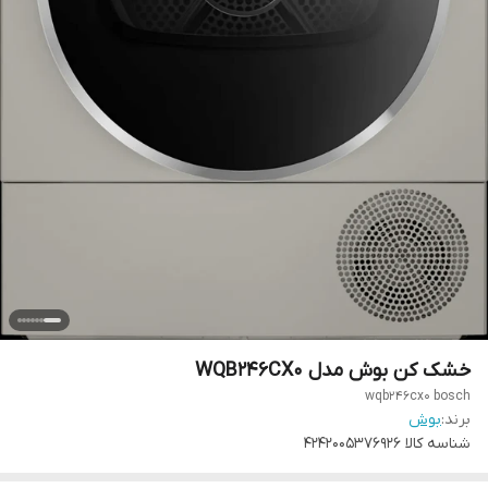
خشک‌ کن بوش مدل WQB246CX0
wqb246cx0 bosch
برند:
بوش
شناسه کالا
۴۲۴۲۰۰۵۳۷۶۹۲۶