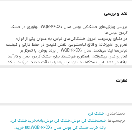
قفل کودک
دارد
Sportswear برای لباس‌های ورزشی، هر نیاز روزانه را پوشش می‌دهند.
نقد و بررسی
تمیزکاری خودکار
دارد
بررسی ویژگی‌های خشک‌کن بوش مدل WQB246CX0: نوآوری در خشک
کردن لباس‌ها
در دنیای پرسرعت امروز، خشک‌کن‌های لباس به عنوان یکی از لوازم
ضروری آشپزخانه و اتاق لباسشویی، نقش کلیدی در حفظ تازگی و کیفیت
لباس‌ها ایفا می‌کنند. مدل WQB246CX0 از برند بوش، با تمرکز بر
فناوری‌های پیشرفته، راهکاری هوشمند برای خشک کردن ایمن و کارآمد
ارائه می‌دهد. این دستگاه نه تنها لباس‌ها را با دقت خشک می‌کند، بلکه
به گونه‌ای طراحی شده که با سبک زندگی مدرن همخوانی داشته باشد.
در این بررسی، به کاوش عمیق ویژگی‌های کلیدی این مدل می‌پردازیم و
نشان می‌دهیم چگونه هر عنصر، تجربه کاربری را غنی‌تر می‌سازد. از
نظرات
فناوری هسته‌ای خشک کردن تا برنامه‌های تخصصی، همه چیز برای
سادگی و کارایی تنظیم شده است.
فناوری خشک کردن نوین: پایه‌ای برای عملکرد بهینه
فناوری خشک کردن در مدل WQB246CX0 بر پایه سیستم پمپ حرارتی
بنا شده که گرمای تولیدشده را به طور هوشمند بازیافت می‌کند. این
دسته‌بندی
:
خشک کن
رویکرد، فرآیند خشک کردن را به شکلی ملایم و مداوم پیش می‌برد،
برچسب‌ها :
قیمتخشک کن بوش
،
خشک کن بوش
،
بانه
،
خریدخشک کن
،
بدون اینکه فشار اضافی بر الیاف لباس وارد شود. تصور کنید لباس‌های
تازه شسته‌شده‌تان را به داخل دستگاه می‌گذارید و سیستم به طور
بانه خرید
،
خشک کن بوش مدل WQB246CX0
،
کالا خرید
،