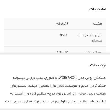
مشخصات
ظرفیت
۹ کیلوگرم
میزان صدا در حالت
۶۴ db
شستشو
تعداد برنامه
۱۵ برنامه
مصرف انرژی
A++
توضیحات
قابلیت اتصال به
دارد
خشک‌کن بوش مدل WQB246CX0، با فناوری پمپ حرارتی پیشرفته،
موبایل
خشک کردن ملایم و هوشمند لباس‌ها را تضمین می‌کند. سنسورهای
دارای فناوری
AutoDry (تشخیص رطوبت خودکار)
رطوبت دقیق، چرخه را بر اساس نوع پارچه تنظیم کرده و از آسیب به
الیاف حساس مانند ابریشم جلوگیری می‌نمایند. برنامه‌های متنوعی مانند
مجهز به فناوری
Smart Dry (هماهنگی با ماشین لباسشویی)
Hygiene Plus برای تمیزی عمیق، Shirts برای جلوگیری از چروک و