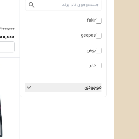
fakir
,000,000
geepas
00,000
بوش
مایر
نینجا
موجودی