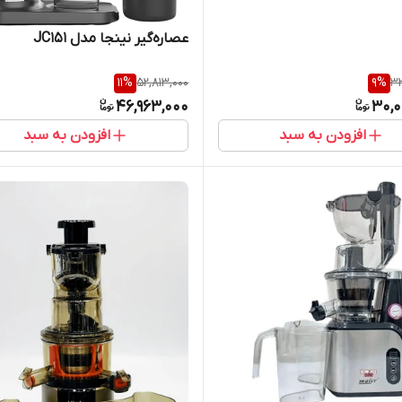
عصاره‌گیر نینجا مدل JC151
11
%
52,813,000
9
%
33
46,963,000
30,0
افزودن به سبد
افزودن به سبد