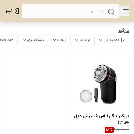
پرزگیر
جدیدترین
برندها
قیمت
دسته‌بندی
فقط محص
پرزگیر برقی لباس فیلیپس مدل
GC026
4,800,000
18
%