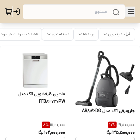
جدیدترین
برندها
دسته‌بندی
فقط محصولات موجود
ماشین ظرفشویی آاگ مدل
FFB83730PW
جاروبرقی آاگ مدل AB81A2DG
111,120,000
39,800,000
8
%
10
%
102,000,000
35,500,000