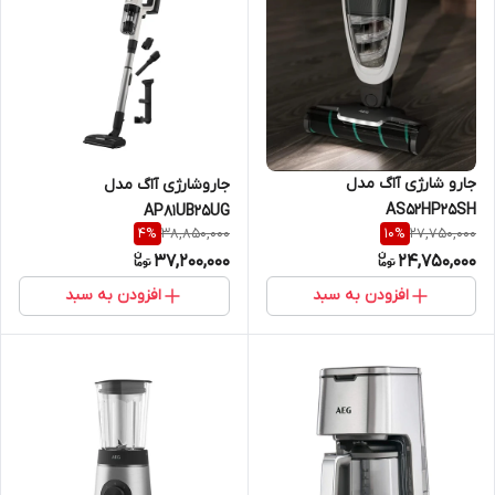
جارو شارژی آاگ مدل
جاروشارژی آاگ مدل
AS52HP25SH
AP81UB25UG
38,850,000
27,750,000
4
%
10
%
37,200,000
24,750,000
افزودن به سبد
افزودن به سبد