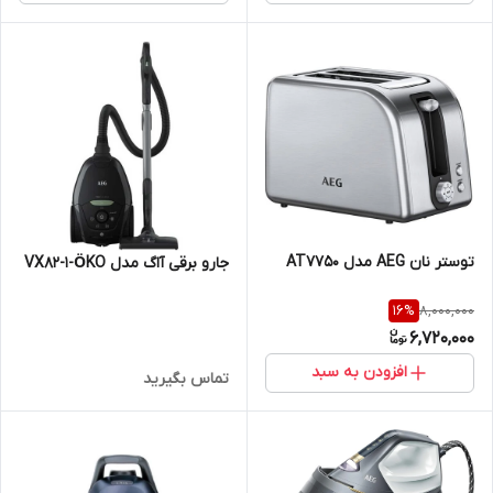
توستر نان AEG مدل AT7750
جارو برقی آاگ مدل VX82-1-ÖKO
8,000,000
16
%
6,720,000
افزودن به سبد
تماس بگیرید