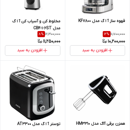
قهوه ساز آ ا گ مدل KF7800
مخلوط کن و آسیاب کن آ ا گ
مدل CB4-1-6ST
12,300,000
11,700,000
8
%
12
%
11,250,000
10,200,000
افزودن به سبد
افزودن به سبد
همزن برقی آاگ مدل HM3310
توستر آ ا گ مدل AT3300