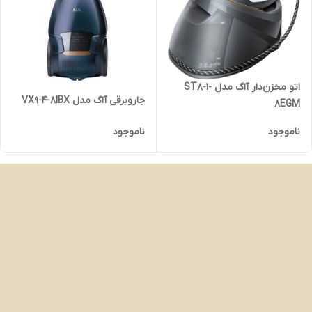
اتو مخزن‌دار آاگ مدل ST8-1-
جاروبرقی آاگ مدل VX9-4-8IBX
8EGM
ناموجود
ناموجود